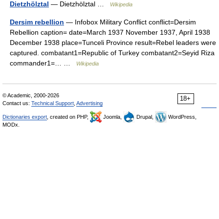
Dietzhölztal
— Dietzhölztal …
Wikipedia
Dersim rebellion
— Infobox Military Conflict conflict=Dersim
Rebellion caption= date=March 1937 November 1937, April 1938
December 1938 place=Tunceli Province result=Rebel leaders were
captured. combatant1=Republic of Turkey combatant2=Seyid Riza
commander1=… …
Wikipedia
© Academic, 2000-2026
18+
Contact us:
Technical Support
,
Advertising
Dictionaries export
, created on PHP,
Joomla,
Drupal,
WordPress,
MODx.