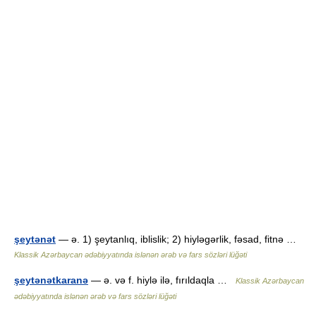
şeytənət
— ə. 1) şeytanlıq, iblislik; 2) hiyləgərlik, fəsad, fitnə …
Klassik Azərbaycan ədəbiyyatında islənən ərəb və fars sözləri lüğəti
şeytənətkaranə
— ə. və f. hiylə ilə, fırıldaqla …
Klassik Azərbaycan
ədəbiyyatında islənən ərəb və fars sözləri lüğəti