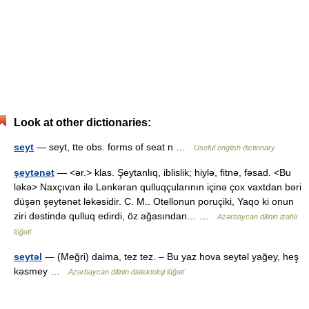
Look at other dictionaries:
seyt
— seyt, tte obs. forms of seat n …
Useful english dictionary
şeytənət
— <ər.> klas. Şeytanlıq, iblislik; hiylə, fitnə, fəsad. <Bu
ləkə> Naxçıvan ilə Lənkəran qulluqçularının içinə çox vaxtdan bəri
düşən şeytənət ləkəsidir. C. M.. Otellonun poruçiki, Yaqo ki onun
ziri dəstində qulluq edirdi, öz ağasından… …
Azərbaycan dilinin izahlı
lüğəti
seytəl
— (Meğri) daima, tez tez. – Bu yaz hova seytəl yağey, heş
kəsmey …
Azərbaycan dilinin dialektoloji lüğəti